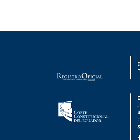
D
T
E
J
S
C
S