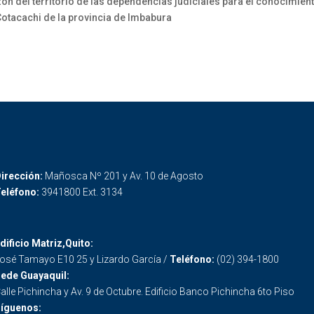
n del territorio de las dependencias judiciales para el conocimien
Cotacachi de la provincia de Imbabura
irección:
Mañosca Nº 201 y Av. 10 de Agosto
eléfono:
3941800 Ext. 3134
dificio Matriz,Quito:
osé Tamayo E10 25 y Lizardo García /
Teléfono:
(02) 394-1800
ede Guayaquil:
alle Pichincha y Av. 9 de Octubre. Edificio Banco Pichincha 6to Piso
íguenos: