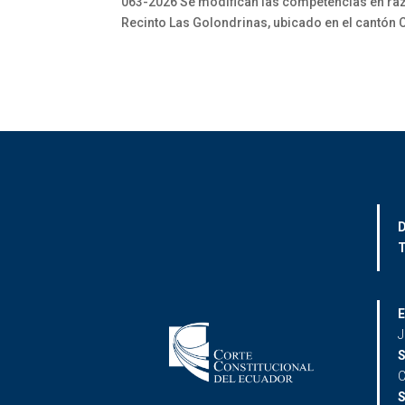
063-2026 Se modifican las competencias en razó
Recinto Las Golondrinas, ubicado en el cantón 
D
T
E
J
S
C
S