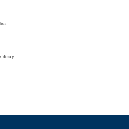
o
dica
ídica y
o