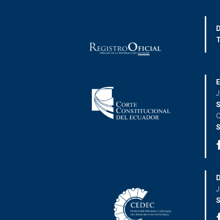
D
T
E
J
S
C
S
D
J
S