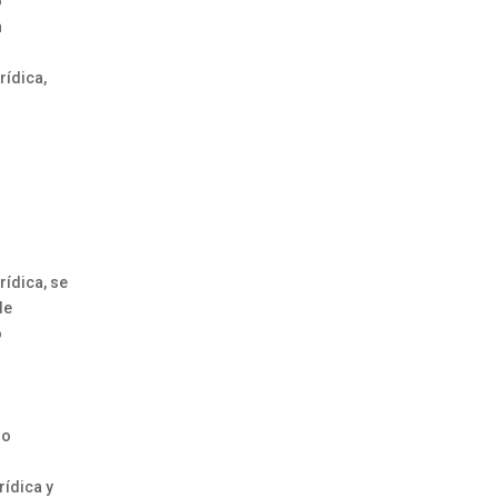
o
n
rídica,
rídica, se
de
o
io
ídica y